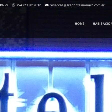
949299
+54 223 3019032
reservas@granhotelmonaco.com.ar
HOME
HABITACIO